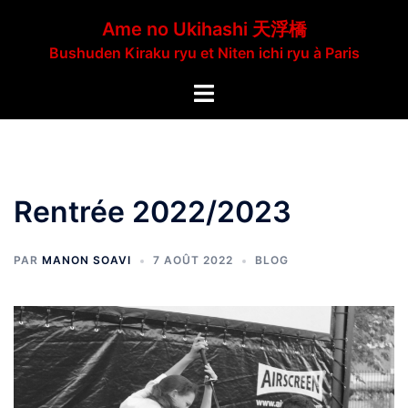
Aller
Ame no Ukihashi 天浮橋
au
Bushuden Kiraku ryu et Niten ichi ryu à Paris
contenu
Ouvrir/fermer
le
menu
Rentrée 2022/2023
PAR
MANON SOAVI
7 AOÛT 2022
BLOG