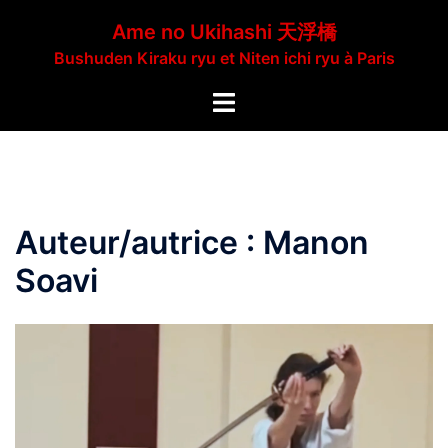
Aller
Ame no Ukihashi 天浮橋
au
Bushuden Kiraku ryu et Niten ichi ryu à Paris
contenu
Ouvrir/fermer
le
menu
Auteur/autrice :
Manon
Soavi