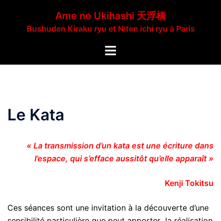
Aller
Ame no Ukihashi 天浮橋
au
Bushuden Kiraku ryu et Niten ichi ryu à Paris
contenu
Ouvrir/fermer
le
menu
Le Kata
« La transmission d’un kata est une écriture dans
l’espace, qui s’efface aussitôt qu’elle apparaît »
Kenji Tokitsu
Ces séances sont une invitation à la découverte d’une
sensibilité particulière que peut apporter la réalisation